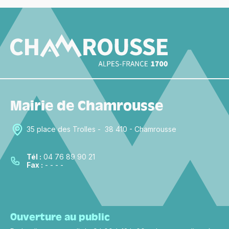
Mairie de Chamrousse
35 place des Trolles - 38 410 - Chamrousse
Tél :
04 76 89 90 21
Fax :
- - - -
Ouverture au public