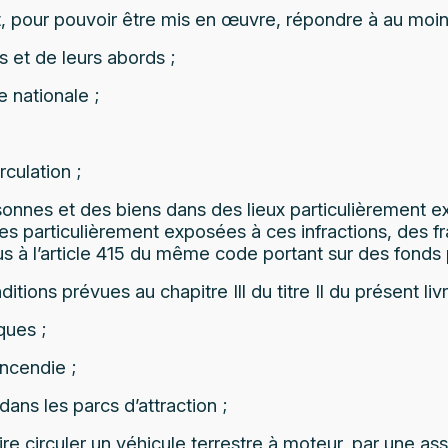
, pour pouvoir être mis en œuvre, répondre à au moins 
s et de leurs abords ;
e nationale ;
rculation ;
sonnes et des biens dans des lieux particulièrement ex
nes particulièrement exposées à ces infractions, des f
vus à l’article 415 du même code portant sur des fond
tions prévues au chapitre Ill du titre Il du présent liv
ques ;
incendie ;
dans les parcs d’attraction ;
ire circuler un véhicule terrestre à moteur, par une ass