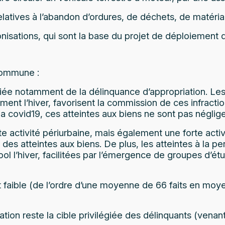
relatives à l’abandon d’ordures, de déchets, de matéria
onisations, qui sont la base du projet de déploiemen
 commune :
notamment de la délinquance d’appropriation. Les vol
amment l’hiver, favorisent la commission de ces infrac
a covid19, ces atteintes aux biens ne sont pas néglig
tivité périurbaine, mais également une forte activit
s atteintes aux biens. De plus, les atteintes à la p
l l’hiver, facilitées par l’émergence de groupes d’étu
ît faible (de l’ordre d’une moyenne de 66 faits en moy
 station reste la cible privilégiée des délinquants (ven