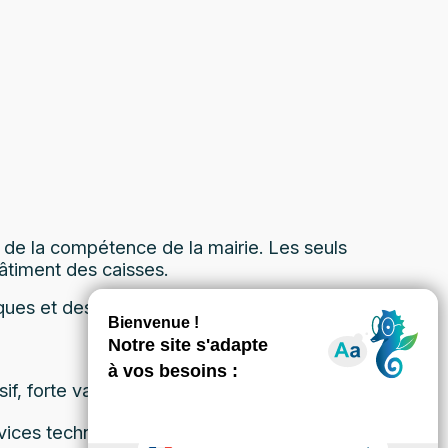
 de la compétence de la mairie. Les seuls
âtiment des caisses.
s et des caisses, ainsi que la voie de circulation
if, forte valeur des matériels présents sur site.
ervices techniques, à la déchetterie de la commune et